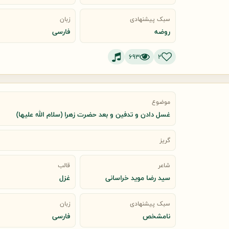
سبک پیشنهادی
زبان
روضه
فارسی
693
2
موضوع
غسل دادن و تدفین و بعد حضرت زهرا (سلام الله علیها)
گریز
شاعر
قالب
سید رضا موید خراسانی
غزل
سبک پیشنهادی
زبان
نامشخص
فارسی