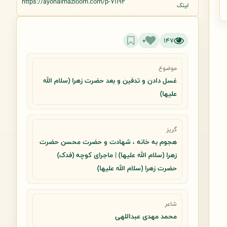
https://ayohalmazloom.com/p-71192
لینک
0
147
موضوع
غسل دادن و تدفین و بعد حضرت زهرا (سلام الله
علیها)
گریز
هجوم به خانه ، شهادت و حضرت محسن حضرت
زهرا (سلام الله علیها) | ماجرای کوچه (فدک)
حضرت زهرا (سلام الله علیها)
شاعر
محمد مهدی عبداللهی