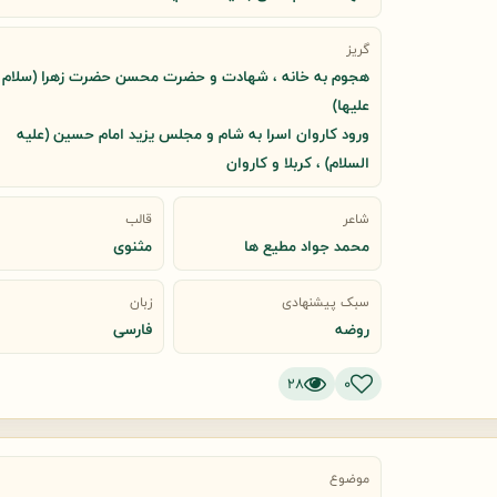
گریز
هجوم به خانه ، شهادت و حضرت محسن حضرت زهرا (سلام ا
علیها)
ورود كاروان اسرا به شام و مجلس یزید امام حسین (علیه
السلام) ، کربلا و کاروان
شاعر
قالب
محمد جواد مطیع ها
مثنوی
سبک پیشنهادی
زبان
روضه
فارسی
28
0
موضوع