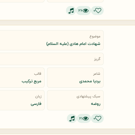
26
0
موضوع
شهادت امام هادی (علیه السلام)
گریز
شاعر
قالب
بردیا محمدی
مربع ترکیب
سبک پیشنهادی
زبان
روضه
فارسی
21
0