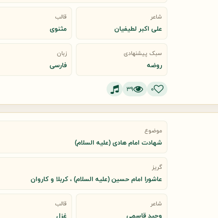
شاعر
قالب
علی اکبر لطیفیان
مثنوی
سبک پیشنهادی
زبان
روضه
فارسی
39
0
موضوع
شهادت امام هادی (علیه السلام)
گریز
عاشورا امام حسین (علیه السلام) ، کربلا و کاروان
شاعر
قالب
وحید قاسمی
غزل