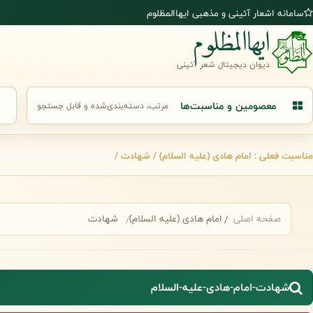
رش به محتوای اصلی
سامانه اشعار آئینی و مذهبی ایهاالمظلوم
ایهاالمظلوم
دیوان دیجیتال شعر آئینی
معصومین و مناسبت‌ها
مرتب، دسته‌بندی‌شده و قابل جستجو
جست
مناسبت فعلی : امام هادی (علیه السلام) / شهادت /
صفحه اصلی
امام هادی (علیه السلام)
شهادت
شهادت-امام-هادی-علیه-السلام