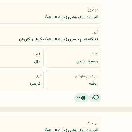
موضوع
شهادت امام هادی (علیه السلام)
گریز
قتلگاه امام حسین (علیه السلام) ، کربلا و کاروان
شاعر
قالب
محمود اسدی
غزل
سبک پیشنهادی
زبان
روضه
فارسی
24
0
موضوع
شهادت امام هادی (علیه السلام)