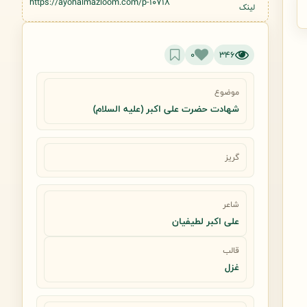
https://ayohalmazloom.com/p-10718
لینک
0
346
موضوع
شهادت حضرت علی اکبر (علیه السلام)
گریز
شاعر
علی اکبر لطیفیان
قالب
غزل