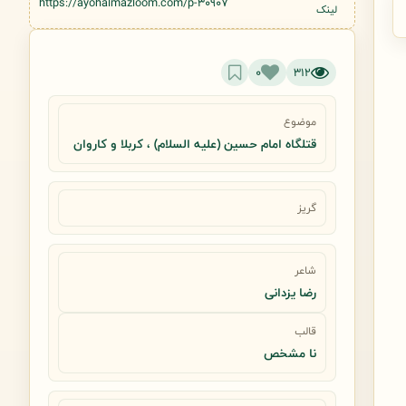
https://ayohalmazloom.com/p-30907
لینک
0
312
موضوع
قتلگاه امام حسین (علیه السلام) ، کربلا و کاروان
گریز
شاعر
رضا یزدانی
قالب
نا مشخص