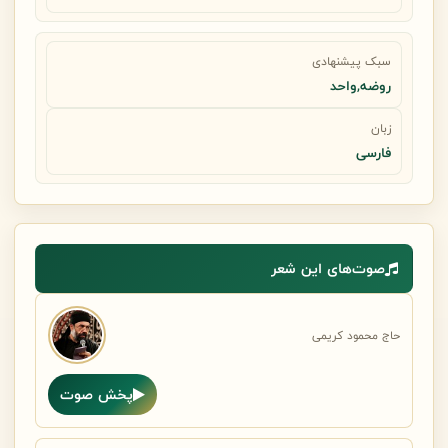
سبک پیشنهادی
روضه,واحد
زبان
فارسی
صوت‌های این شعر
حاج محمود کریمی
پخش صوت