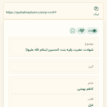
https://ayohalmazloom.com/p-101842
لینک
0
88
موضوع
شهادت حضرت رقيه بنت الحسين (سلام الله عليها)
گریز
شاعر
کاظم بهمنی
قالب
غزل