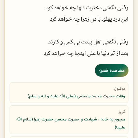
دیدنِ حیدر ، حسن حتّی حسین بغض آور است
رفتی نگفتی دخترت تنها چه خواهد کرد
بی امان شد دیده ی گریانِ من بی اختیار
این درد پهلو, با دل زهرا چه خواهد کرد
رفتی نگفتی اهل بیتت بی کس و کارند
بعد از تو دنیا با علی اینجا چه خواهد کرد
مشاهده شعر
این بی بصیرت بودنِ این شهر از آخر
با مردمِ بی دین و بی پروا چه خواهد کرد
موضوع
وفات حضرت محمد مصطفی (صلی الله علیه و اله و سلم)
بابا سقیفه بعد تو تنها خدا داند
گریز
هجوم به خانه ، شهادت و حضرت محسن حضرت زهرا (سلام الله
در بینِ این شهر ستم با ما چه خواهد کرد
علیها)