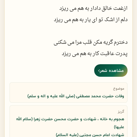
ازغمت خالق دادار به هم می ریزد
حال حسین حال یتیمی بهانه جوست
دلم از اشک تو ای یار به هم می ریزد
گویی دوباره تشنه لب بوسه بر گلوست
دخترم گریه مکن قلب مرا می شکنی
گوید به ناله در بر پیغمبر از محن
پدرت عاقبت کار به هم می ریزد
خیز و دوباره بوسه بزن بر گلوی من
مشاهده شعر
زودتر از همه آیی تو کنارم زهرا
گوید پدر دوباره حسینت زجان ببوس
بعد تو حیدر کرار به هم می ریزد
موضوع
وفات حضرت محمد مصطفی (صلی الله علیه و اله و سلم)
خیز و دوباره جای لب و خیزران ببوس
بعد من خوب به تو اجر رسالت بدهند
گریز
در این عشیره سخت تر از هر وداع نیست
هجوم به خانه ، شهادت و حضرت محسن حضرت زهرا (سلام الله
محسنت در پس دیوار به هم می ریزد
علیها)
اینجا کسی ز داغ که بی اطلاع نیست
شهادت امام حسن مجتبی (علیه السلام)