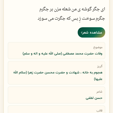
ای جگر گوشه ی من شعله مزن بر جگرم
جگرم سوخت زِ بس که جگرت می سوزد
مشاهده شعر
زودتر از همه پیشِ پدرت می آیی
زودتر از همه شمعِ سحرت می سوزد
موضوع
وفات حضرت محمد مصطفی (صلی الله علیه و اله و سلم)
زیر پرهای تو آرام گرفتم بابا
گریز
هجوم به خانه ، شهادت و حضرت محسن حضرت زهرا (سلام الله
حیف یک روز تو و بال و پَرَت می سوزد
علیها)
شاعر
بعدِ من هر چه بلا هست سرت می آید
حسن لطفی
بعد من وای که پا تا به سرت می سوزد
قالب