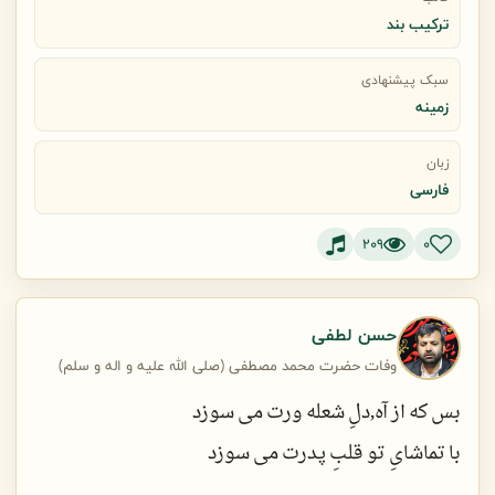
ترکیب بند
پس از تو خانه‌ام آتش بگیرد
سبک پیشنهادی
صدای من زپشت در بیاید
زمینه
کشد آتش به دور من زبانه
زبان
زنم ناله به زیر تازیانه
فارسی
بیا بابا که زهرا بی پسر شد
209
0
میان این در و دیوار خانه
حسن لطفی
وفات حضرت محمد مصطفی (صلی الله علیه و اله و سلم)
بس که از آه,دلِ شعله ورت می سوزد
با تماشایِ تو قلبِ پدرت می سوزد