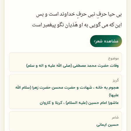
بی حیا حرفِ نبی حرفِ خداوند است و بس
این که می گویی به او هَذیان نگو پیغمبر است
مشاهده شعر
از سند می ترسی و در فکـرِ حاشا کردنی
مشعلت خاموش کن چون پشتِ این در کوثر است
موضوع
وفات حضرت محمد مصطفی (صلی الله علیه و اله و سلم)
ریخته از بام خاکـستر اگر هـمسنگرت…
گریز
هجوم به خانه ، شهادت و حضرت محسن حضرت زهرا (سلام الله
کارِ تو سوزاندنِ معجر رویِ مویِ سر است
علیها)
عاشورا امام حسین (علیه السلام) ، کربلا و کاروان
آیه ای آمد که بابایِ لهـب “تَبَـّت یَداه”
شاعر
شک نکن که کیفرِ شلاق و سیلی بدتر است
حسین ایمانی