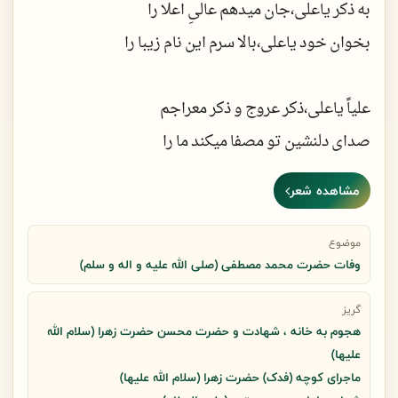
به ذکر یاعلی،جان میدهم عالیِ اعلا را
بخوان خود یاعلی،بالا سرم این نام زیبا را
علیاً یاعلی،ذکر عروج و ذکر معراجم
صدای دلنشین تو مصفا میکند ما را
مشاهده شعر
بمان پیشم، مرو یک لحظه حتی از کنار من
موضوع
وفات حضرت محمد مصطفی (صلی الله علیه و اله و سلم)
تویی روح و روان من، تویی معنا مسیحا را
گریز
هجوم به خانه ، شهادت و حضرت محسن حضرت زهرا (سلام الله
به عمرم بهترین روزم همان روزیکه در کعبه
علیها)
به إذنِ الله بنهادی به روی شانه ام پا را
ماجرای کوچه (فدک) حضرت زهرا (سلام الله علیها)