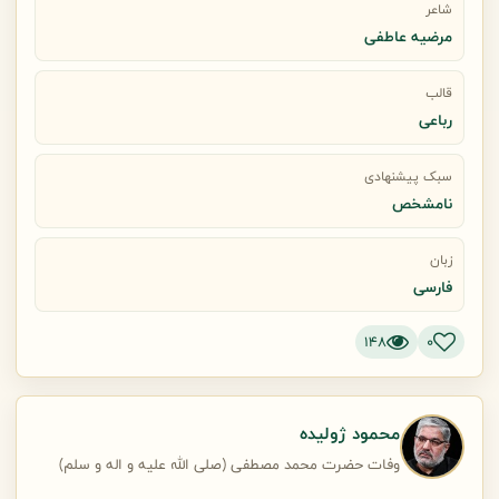
شاعر
مرضیه عاطفی
قالب
رباعی
سبک پیشنهادی
نامشخص
زبان
فارسی
148
0
محمود ژولیده
وفات حضرت محمد مصطفی (صلی الله علیه و اله و سلم)