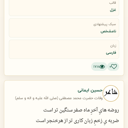
قالب
به بازو و به پهلویم نظر کن
غزل
ببین از میخ در خونم چکیده
سبک پیشنهادی
نامشخص
پدر شد محسنم نشکفته پرپر
زبان
که با ضرب لگد شد غنچه چیده
فارسی
178
0
حسین ایمانی
وفات حضرت محمد مصطفی (صلی الله علیه و اله و سلم)
روضه هایِ آخرِ ماه صفر سنگین تر است
ضربه یِ زخمِ زبان کاری تر از هرخنجر است