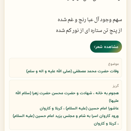
سهم وجود آل عبا رنج و غم شده
از پنج تن ستاره ای از نور کم شده
مشاهده شعر
چشم یتیم مکه زمانی که بسته شد
شهر مدینه از نفس افتاد خسته شد
موضوع
وفات حضرت محمد مصطفی (صلی الله علیه و اله و سلم)
دلشوره های فاطمه شد اشک و زمزمه
گریز
هجوم به خانه ، شهادت و حضرت محسن حضرت زهرا (سلام الله
اشکی به رنگ خون چکد از چشم فاطمه
علیها)
عاشورا امام حسین (علیه السلام) ، کربلا و کاروان
ورود كاروان اسرا به شام و مجلس یزید امام حسین (علیه السلام)
داغ نبی زفاطمه اش صبر برده است
، کربلا و کاروان
مانند مادری است که فرزند مرده است