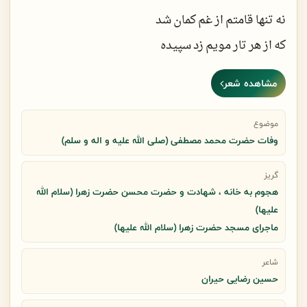
نه تنها قامتم از غم کمان شد
که از هر تار مویم زد سپیده
مشاهده شعر
برای یاری حیدر پدرجان
نگر زهرای تو با جان دویده
موضوع
وفات حضرت محمد مصطفی (صلی الله علیه و اله و سلم)
چهل ظالم علی را می کشیدند
گریز
هجوم به خانه ، شهادت و حضرت محسن حضرت زهرا (سلام الله
فلک مثل علی تنها ندیده
علیها)
ماجرای مسجد حضرت زهرا (سلام الله علیها)
کجایی تاببینی بین کوچه
شاعر
عدویت پنجه بر رویم کشیده
حسین رضایی حیران