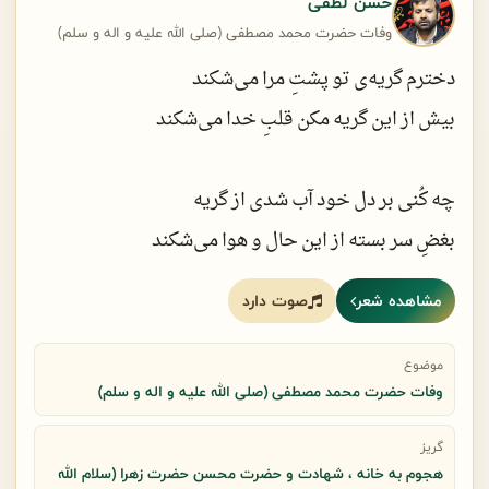
حسن لطفی
گرچه آرام زنی شانه تو بر موی حسین
وفات حضرت محمد مصطفی (صلی الله علیه و اله و سلم)
بعد ازنبی خدا نکند شعله پا شود
گیسویش در کف اغیار به هم می ریزد
دخترم گریه‌ی تو پشتِ مرا می‌شکند
زهرا به کوچه ها سپر مرتضی شود
بیش از این گریه مکن قلبِ خدا می‌شکند
دشمن پس از نبی نکند بهر تعزیت
چه کُنی بر دل خود آب شدی از گریه
ضرب لگد به در بزند بهر تسلیت
بغضِ سر بسته از این حال و هوا می‌شکند
ای وای اگر که محسن ششماهه جان دهد
مشاهده شعر
صوت دارد
تا که نشکسته‌ای از غصه کمی راه برو
ایکاش میخ در به تن او امان دهد
که قد و قامتِ تو زیرِ بلا می‌شکند
موضوع
وفات حضرت محمد مصطفی (صلی الله علیه و اله و سلم)
باز بوسیدم از این دست که زد شانه مرا
گریز
هجوم به خانه ، شهادت و حضرت محسن حضرت زهرا (سلام الله
حیف یک روز کسی دستِ تو را می‌شکند