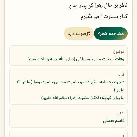
نظر بر حال زهرا کن پدر جان
کنار بسترت احیا بگیرم
میان وادی غمها بمیر
مشاهده شعر
صوت دارد
پدر جان تو دعایت مستجاب است
دعا کن زود بعد از تو بمیرم
موضوع
وفات حضرت محمد مصطفی (صلی الله علیه و اله و سلم)
کند آه دل تو بی قرارم
به روی صورتت صورت گذارم
گریز
هجوم به خانه ، شهادت و حضرت محسن حضرت زهرا (سلام الله
خودت گفتی که حورای بهشتم
علیها)
توان ضربه سیلی ندارم
ماجرای کوچه (فدک) حضرت زهرا (سلام الله علیها)
شاعر
پس از تو صبر زهرا سر بیاید
قاسم نعمتی
زمان غربت حیدر بیاید
قالب