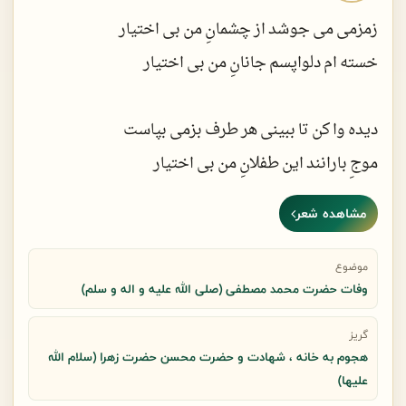
زمزمی می جوشد از چشمانِ من بی اختیار
کنار بسترش اما ، زبانی زهر میریزد
خسته ام دلواپسم جانانِ من بی اختیار
شهیدش کرد حرفی که خود شیطان نخواهد گفت
دیده وا کن تا ببینی هر طرف بزمی بپاست
موجِ بارانند این طفلانِ من بی اختیار
مشاهده شعر
کندنِ دل ، کار دشواری ست در حّدِ محال
در تلاطم شد دلِ نالانِ من بی اختیار
موضوع
وفات حضرت محمد مصطفی (صلی الله علیه و اله و سلم)
سایه ات را کم نکن ، بعداز تو ای ختم رسل
گریز
هجوم به خانه ، شهادت و حضرت محسن حضرت زهرا (سلام الله
در هم و برهم شود دورانِ من بی اختیار
علیها)