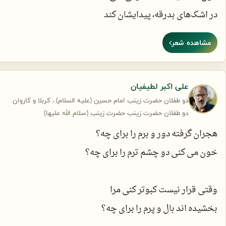
در اشک‌های بدرقه، پیدایشان کند
چون پای درس ساقی لشگر نشسته اند
مشاهده شعر
این سهم زینب است ، دو توفان ، دو گردباد
عباس گفته : خواهرمن ! مرحبا به تو
لب‌تشنه‌اند، راهی دریایشان کند
این مردهای کوچک تو ، شیر ، شیر زن اند
علی اکبر لطیفیان
مبهوت سبک جنگ و رجزهایشان شدم
دو طفلان حضرت زینب امام حسین (علیه السلام) ، کربلا و کاروان
او یک زن است و عاطفه دارد، عجیب نیست
شاگردهای اول پرتاب نیزه اند
دو طفلان حضرت زینب حضرت زینب (سلام الله علیها)
سیراب بوسه، قامت رعنایشان کند
هجران گرفته دور و برم را برای چه؟
گفتم به بچه های عزیزم که تا ابد
خون می کنی دو چشم ترم را برای چه؟
آن‌ها پُر از حرارت «لبیّک» گفتنند
غمگین زخم سینه ی یک یاس پرپرم
باید سفر به خلوت شیدایشان کند
تا آخرین نفس به عدو تیغ می زنید
وقتی قرار نیست کبوتر کنی مرا
با نیت تلافی سیلی مادرم
بخشیده اند بال و پرم را برای چه؟
آرام، سرمه می‌کشد و شانه می‌زند