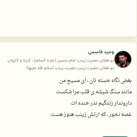
انگار که زخم فدک سر باز کرده
ازهرطرف فریاد یا زهرا می آید
- خون علی گویان عالم را بریزید-
وحید قاسمی
ای دشنه ها، تازه ترین فتوا می آید
دو طفلان حضرت زینب امام حسین (علیه السلام) ، کربلا و کاروان
دو طفلان حضرت زینب حضرت زینب (سلام الله علیها)
آداب جنگ کربلا مثل مدینه است
بغض نگاه خسته تان ، ای مسیح من
چون ضربه هاشان سمت پهلوها می آید
مانند سنگ شیشه ی قلب مرا شکست
داروندار زندگیم نذر خنده ات
ای نیزه داران، نیزه هاتان را مکوبید
غصه نخور ، که ارتش زینب هنوز هست
روز مبادا،عصرعاشورا می آید
در راه پاسداری آیین کردگار