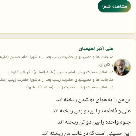
مشاهده شعر
تا در کمند عشق، فریبایشان کند
درآزمون صبر و محن ، مادر شما
گر نیستی غریب،مگو پس انا الغریب
با نمره ی قبولی تان گشت رو سپید
صد پاره می کنی جگرم را برای چه ؟
بر شانه می‌زند که برو، سهم کوچکی ا‌ست
در دفتر کرامت من دست حق نوشت
باید نثار غربت مولایشان کند
ای دختر شهید ، شدی مادر شهید
دارد سرت برای چه آماده می شود؟
علی اکبر لطیفیان
پس آفریده اند سرم را برای چه؟
مناجات ها و مصیبتهای حضرت زینب بعد از عاشورا امام حسین (علیه ال
و کاروان
دو طفلان حضرت زینب امام حسین (علیه السلام) ، کربلا و کاروان
زحمت کشیده ام که چنین قد کشیده اند
مناجات ها و مصیبتهای حضرت زینب بعد از عاشورا حضرت زینب (سلام ا
دو طفلان حضرت زینب حضرت زینب (سلام الله علیها)
بر باد می دهی ثمرم را برای چه؟
تن من را به هوای تو شدن ریخته اند
علی و فاطمه در این دو بدن ریخته اند
من التماس می کنم و تفره می روی
جلوه واحده را بین دو تن ریخته اند
شاید عوض کنی نظرم را برای چه؟
این حسینی است که در غالب من ریخته اند