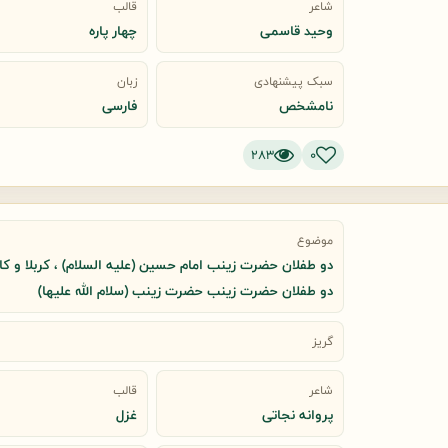
شاعر
قالب
وحید قاسمی
چهار پاره
سبک پیشنهادی
زبان
نامشخص
فارسی
283
0
موضوع
دو طفلان حضرت زینب امام حسین (علیه السلام) ، کربلا و کا
دو طفلان حضرت زینب حضرت زینب (سلام الله علیها)
گریز
شاعر
قالب
پروانه نجاتی
غزل