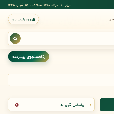
امروز : 17 مرداد 1405 مصادف با ۰۵ شوال ۱۴۴۵
ه ما
ورود/ثبت نام
جستجوی پیشرفته
براساس گریز به