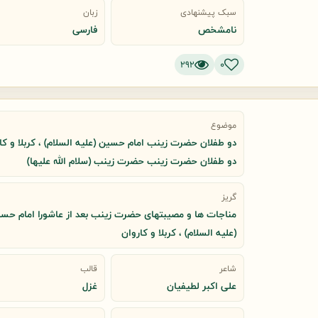
سبک پیشنهادی
زبان
نامشخص
فارسی
292
0
موضوع
دو طفلان حضرت زینب امام حسین (علیه السلام) ، کربلا و کا
دو طفلان حضرت زینب حضرت زینب (سلام الله علیها)
گریز
مناجات ها و مصیبتهای حضرت زینب بعد از عاشورا امام حس
(علیه السلام) ، کربلا و کاروان
شاعر
قالب
علی اکبر لطیفیان
غزل