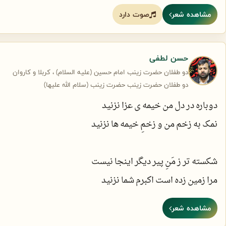
مشاهده شعر
صوت دارد
اگر چه خواهر تو بی بضاعت است اما
ببین میان بساطش دو تا پسر دارد
حسن لطفی
دو طفلان حضرت زینب امام حسین (علیه السلام) ، کربلا و کاروان
یکی برای رسیدن به اکبر و قاسم
دو طفلان حضرت زینب حضرت زینب (سلام الله علیها)
که شوق و شور پریدن به بال و پر دارد
دوباره در دل من خیمه ی عزا نزنید
نمک به زخم من و زخمِ خیمه ها نزنید
که دیگری که امید دلش به اذن شماست
که ذره ای غمت از روی سینه بر دارد
شکسته تر ز مَنِ پیر دیگر اینجا نیست
مرا زمین زده است اکبرم شما نزنید
و من تعجب از این می کنم، نمی دانم
مشاهده شعر
برادرم به زبان نه چرا دگر دارد
برای آنکه نمیرم ز شرم مادرتان