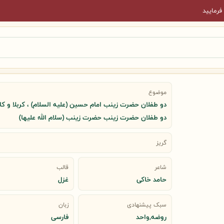
فرمایید
موضوع
دو طفلان حضرت زینب امام حسین (علیه السلام) ، کربلا و کا
دو طفلان حضرت زینب حضرت زینب (سلام الله علیها)
گریز
شاعر
قالب
حامد خاکی
غزل
سبک پیشنهادی
زبان
روضه,واحد
فارسی