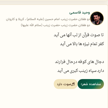
میان این همه لبخند دست و پا نزنید
برای نجمه و لیلا اگر نیاوردی
وحید قاسمی
همین که نوبت من شد هزار اگر دارد؟
دو طفلان حضرت زینب امام حسین (علیه السلام) ، کربلا و کاروان
خدا کند که بگوید کسی به قاتلتان
دو طفلان حضرت زینب حضرت زینب (سلام الله علیها)
فقط نه اینکه دو بی کس دو تشنه را نزنید
تا صوت قرآن از لب آنها می آید
حلالشان شده شیرم که خونشان ریزد
کفر تمام نیزه ها بالا می آید
به پای خون خدا پس نگو خطر دارد
که در برابر چشمان مادری تنها
سر دو تازه جوان را به نیزه ها نزنید
دجال های کوفه درحال فرارند
دارد سپاه زینب کبری می آید
مشاهده شعر
صوت دارد
سد سپاه کفر را درهم شکستند
تکبیرهای حضرت سقا می آید