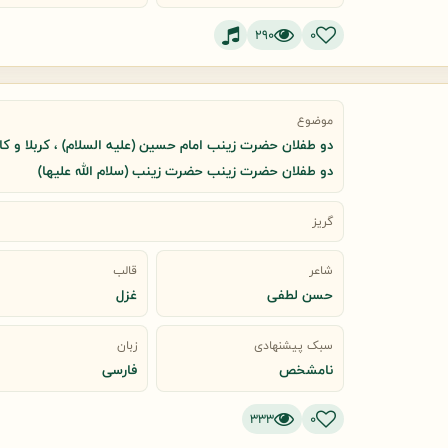
290
0
موضوع
دو طفلان حضرت زینب امام حسین (علیه السلام) ، کربلا و کا
دو طفلان حضرت زینب حضرت زینب (سلام الله علیها)
گریز
شاعر
قالب
حسن لطفی
غزل
سبک پیشنهادی
زبان
نامشخص
فارسی
333
0