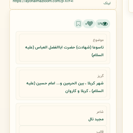
https://ayohalmazloom.com/p-81601
لینک
0
119
موضوع
تاسوعا (شهادت) حضرت اباالفضل العباس (علیه
السلام)
گریز
شهر کربلا ، بین الحرمین و... امام حسین (علیه
السلام) ، کربلا و کاروان
شاعر
مجید تال
قالب