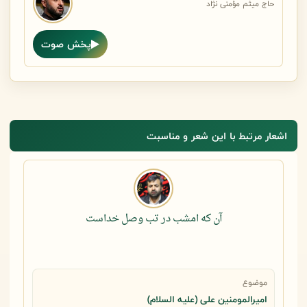
حاج میثم مؤمنی نژاد
پخش صوت
اشعار مرتبط با این شعر و مناسبت
آن که امشب در تب وصل خداست
موضوع
امیرالمومنین علی (علیه السلام)