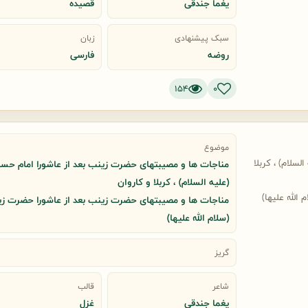
یغما جندقی
قصیده
سبک پیشنهادی
زبان
روضه
فارسی
154
0
موضوع
سلام) ، کربلا
مناجات ها و مصیبتهای حضرت زینب بعد از عاشورا امام حس
(علیه السلام) ، کربلا و کاروان
لله علیها)
مناجات ها و مصیبتهای حضرت زینب بعد از عاشورا حضرت ز
(سلام الله علیها)
گریز
شاعر
قالب
یغما جندقی
غزل