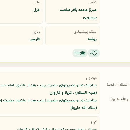
شاعر
قالب
میرزا محمد باقر صامت
غزل
بروجردی
سبک پیشنهادی
زبان
روضه
فارسی
192
0
موضوع
سلام) ، کربلا
مناجات ها و مصیبتهای حضرت زینب بعد از عاشورا امام حس
(علیه السلام) ، کربلا و کاروان
لله علیها)
مناجات ها و مصیبتهای حضرت زینب بعد از عاشورا حضرت ز
(سلام الله علیها)
گریز
مصائب امام حسین (علیه السلام) ، کربلا و کاروان