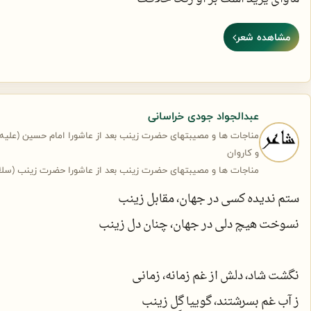
مشاهده شعر
شاها چه شود کز سر دلجویی زینب
یک شب قدمی رنجه کنی از سر رافت
عبدالجواد جودی خراسانی
گر جسم تو در کرب و بلا راس تو در شام
مناجات ها و مصیبتهای حضرت زینب بعد از عاشورا امام حسین (علیه ال
ای مظهر حق نیست تو را بعد مسافت
و کاروان
مناجات ها و مصیبتهای حضرت زینب بعد از عاشورا حضرت زینب (سلام ا
ستم ندیده کسی در جهان، مقابل زینب
من خون دل آب بصر آرم ز برایت
نسوخت هیچ دلی در جهان، چنان دل زینب
در شام شبی گر تو بیایی به ضیافت
نگشت شاد، دلش از غم زمانه، زمانی
اعدا چو ببینند مرا دیده گریان
ز آب غم بسرشتند، گوییا گِل زینب
خندند به یکدیگر از روی ظرافت