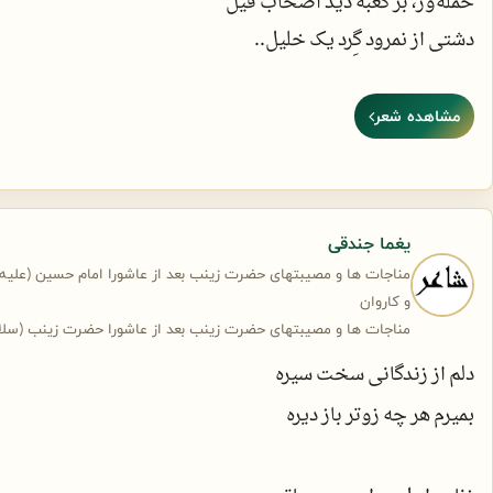
حمله‌ور، بر کعبه دید اصحاب فیل
دشتی از نمرود گِرد یک خلیل..
نه آب بود و نه نانی، نه شمعی و نه چراغی
چو گشت کنج خرابه، مقام و منزل زینب
کَعب نی‌ها گِرد کعبه، در طواف
مشاهده شعر
سنگ‌ها دارند قصد اعتکاف..
چگونه شرح غمش را رقم کند، «جودی»؟
که جز خدا نه کس آگه، ز درد و مشکل زینب
«دیده‌ای تلفیق خون و خاک را؟
یغما جندقی
بر زمین افتادن افلاک را؟»
مناجات ها و مصیبتهای حضرت زینب بعد از عاشورا امام حسین (علیه ال
و کاروان
مناجات ها و مصیبتهای حضرت زینب بعد از عاشورا حضرت زینب (سلام ا
دیده‌ای مرگی بدین حَد، باشُکوه؟
دلم از زندگانی سخت سیره
دیده‌ای تکیه دهد بر نیزه کوه؟
بمیرم هر چه زوتر باز دیره
دیده‌ای پَرپَر، گُل احساس را؟
دیده‌ای یک یاس و، صد‌ها داس را؟