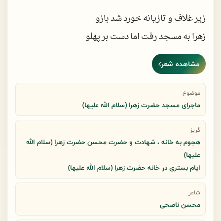
یک مو کم نشد کم از سرمولای عالم
زیر غلاف و تازیانه خورد شد بازو
مولای مارا او به خانه بازگرداند
زهرا به مسجد رفت اما دست بر پهلو
می خواست تاپیش علی باشدهمیشه
اما ورق را تازیانه باز گرداند
مشاهده شعر
زهرا به مسجد رفت ، اما گرم فریاد است
سلمان ! بگو مسجد چرا در لرزه افتاد است
موضوع
ماجرای مسجد حضرت زهرا (سلام الله علیها)
فریادهای فاطمه دیوار را لرزاند
گریز
هجوم به خانه ، شهادت و حضرت محسن حضرت زهرا (سلام الله
سلمان بگو دیدی که مسجد را صدا لرزاند
علیها)
ایام بستری در خانه حضرت زهرا (سلام الله علیها)
زهرا اگر نفرین کند دنیا نمی ماند
شاعر
مسجد فرو می ریزد و بر پا نمی ماند
محسن ناصحی