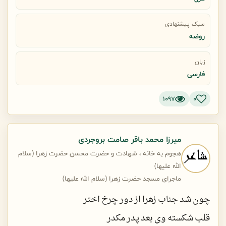
گر وفایی بود در کار سپهر کج مدار
پس چرا در یاری اولاد پیغمبر نشد
سبک پیشنهادی
روضه
ماند یک دختر بجا بعد رسول هاشمی
زبان
فارسی
یکزمان نگذشت کز یک غم دو چشمش تر نشد
1097
0
هیچ زن مانند زهرا از زنان روزگار
صورتش نیلی ز سیلی در بر شوهر نشد
میرزا محمد باقر صامت بروجردی
هجوم به خانه ، شهادت و حضرت محسن حضرت زهرا (سلام
الله علیها)
آتش بیداد دارالعصمت او را نسوخت
ماجرای مسجد حضرت زهرا (سلام الله علیها)
یا شکسته پهلوی پاکش ز ضرب درنشد
چون شد جناب زهرا از دور چرخ اختر
قلب شکسته وی بعد پدر مکدر