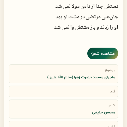
صدای استخوان بازویش پیچید در گوشم
دستش جدا از دامن مولا نمی شد
جان‌علی مرتضی در مشت او بود
او را زدند و باز مشتش وا نمی شد
او آیه ی تطهیر بود و دست ناپاک
مشاهده شعر
دلخوش ازاینکه زد به رویش رنگ‌ نیلی
یک‌ سنگریزه پیش اقیانوس هیچ است
موضوع
ماجرای مسجد حضرت زهرا (سلام الله علیها)
هرچند قطعا درد دارد جای سیلی
گریز
او را زدند و نبض عالم تند می زد
شاعر
نظم جهان بانبض او درارتباط است
محسن حنیفی
قنفذ خراج خویش رادر کوچه پرداخت
قالب