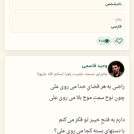
وقتی که گشت نقش زمین ذوالفقار او
نامشخص
افتاد گوئیا خود مولا به روی خاک
زبان
فارسی
جبریل از چه بر سر و بر سینه می زند؟
201
0
دیده است گوشواره ای آیا به روی خاک؟
وحید قاسمی
ماجرای مسجد حضرت زهرا (سلام الله علیها)
راضی به هر قضایِ خدا می روی علی
چون نوح سمتِ موج بلا می روی علی
دارم به فتحِ خیبر تو فکر می کنم
با دستهای بسته کجا می روی علی؟