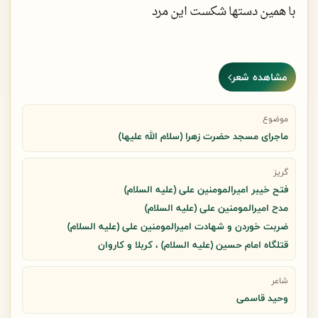
بعد از تو ای ستاره‌ی خوشبختی علی
با همین دستها شکست این مرد
در کنج خانه کار علی اعتکاف شد
یادتان رفته در حنین و احد
مشاهده شعر
ذوالفقار گره گشایی داشت
یادتان رفته تا همین دیروز
موضوع
ماجرای مسجد حضرت زهرا (سلام الله علیها)
در مدینه برو بیایی داشت
گریز
فتح خيبر امیرالمومنین علی (علیه السلام)
شرم تان باد! ناجوانمردان
مدح امیرالمومنین علی (علیه السلام)
نکشیدش چنین غریبانه
ضربت خوردن و شهادت امیرالمومنین علی (علیه السلام)
قتلگاه امام حسین (علیه السلام) ، کربلا و کاروان
اسدالغالب است، می جنگد
پنجه در پنجه، مرد و مردانه
شاعر
وحید قاسمی