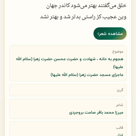
خلق می‌گفتند بهتر می‌شود کاندر جهان
وین عجیب کز راستی بدتر شد و بهتر نشد
مشاهده شعر
ساغر عیش جهان سرشار اما هیچوقت
هیچ کس را زین می ‌راحت گلویی تر نشد
موضوع
هجوم به خانه ، شهادت و حضرت محسن حضرت زهرا (سلام الله
علیها)
کو سری یا سر فرازی را که در پایان کار
ماجرای مسجد حضرت زهرا (سلام الله علیها)
خاک قبرستان وطن خشت لحد بستر نشد
گریز
شاعر
اعتبارات جهان بی‌اعتبار است و دریغ
میرزا محمد باقر صامت بروجردی
با وجود دیدن وی دیده را باور نشد
قالب
غزل