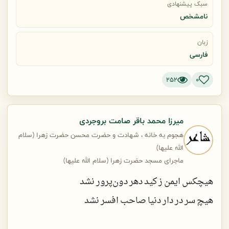
سبک پیشنهادی
نامشخص
این کوچه, آخرش ته گودال می رسد
زبان
داری میان حرمله ها می روی علی
فارسی
252
0
میرزا محمد باقر صامت بروجردی
هجوم به خانه ، شهادت و حضرت محسن حضرت زهرا (سلام
الله علیها)
ماجرای مسجد حضرت زهرا (سلام الله علیها)
هیچکس ایمن ز کید دهر دون‌پرور نشد
هیچ سر در دار دنیا صاحب افسر نشد