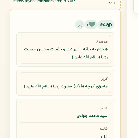
https://ayohalmazloom.com/p-71114
لینک
0
125
موضوع
هجوم به خانه ، شهادت و حضرت محسن حضرت
زهرا (سلام الله علیها)
گریز
ماجرای کوچه (فدک) حضرت زهرا (سلام الله علیها)
شاعر
سید محمد جوادی
قالب
غزل