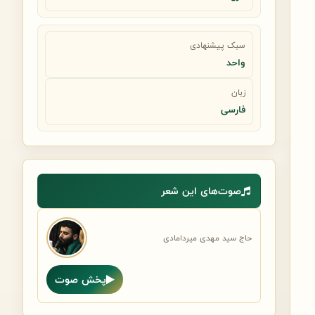
سبک پیشنهادی
واحد
زبان
فارسی
صوت‌های این شعر
حاج سید مهدی میردامادی
پخش صوت