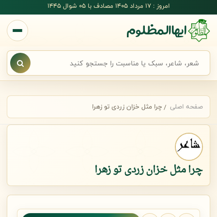
رش به محتوای اصلی
امروز : 17 مرداد 1405 مصادف با ۰۵ شوال ۱۴۴۵
ایهاالمظلوم
جستجوی سریع شعر
صفحه اصلی
چرا مثل خزان زردی تو زهرا
چرا مثل خزان زردی تو زهرا