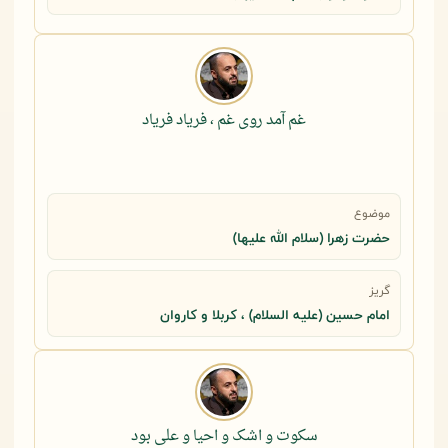
غم آمد روی غم ، فریاد فریاد
موضوع
حضرت زهرا (سلام الله علیها)
گریز
امام حسین (علیه السلام) ، کربلا و کاروان
سکوت و اشک و احیا و علی بود