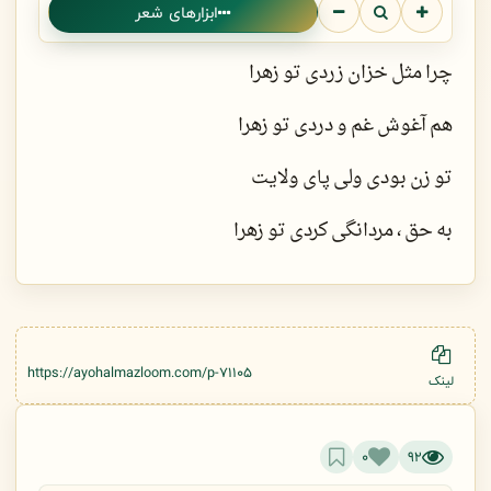
ابزارهای شعر
چرا مثل خزان زردی تو زهرا
هم آغوش غم و دردی تو زهرا
تو زن بودی ولی پای ولایت
به حق ، مردانگی کردی تو زهرا
https://ayohalmazloom.com/p-71105
لینک
0
92