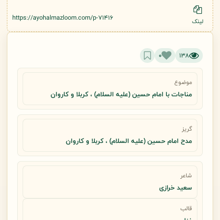
https://ayohalmazloom.com/p-71416
لینک
0
138
موضوع
مناجات با امام حسین (علیه السلام) ، کربلا و کاروان
گریز
مدح امام حسین (علیه السلام) ، کربلا و کاروان
شاعر
سعید خرازی
قالب