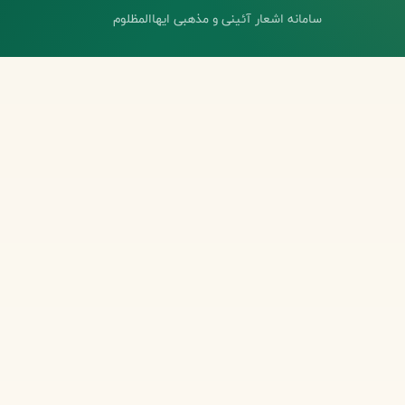
سامانه اشعار آئینی و مذهبی ایهاالمظلوم