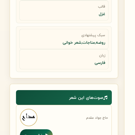
قالب
غزل
سبک پیشنهادی
روضه,مناجات,شعر خوانی
زبان
فارسی
صوت‌های این شعر
حاج جواد مقدم