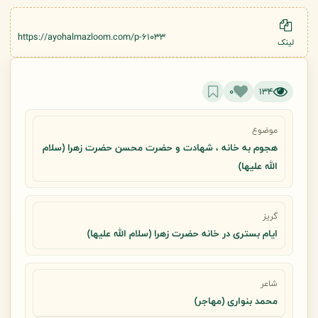
https://ayohalmazloom.com/p-61033
لینک
0
134
موضوع
هجوم به خانه ، شهادت و حضرت محسن حضرت زهرا (سلام
الله علیها)
گریز
ایام بستری در خانه حضرت زهرا (سلام الله علیها)
شاعر
محمد بنواری (مهاجر)