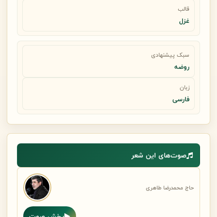
قالب
غزل
سبک پیشنهادی
روضه
زبان
فارسی
صوت‌های این شعر
حاج محمدرضا طاهری
پخش صوت