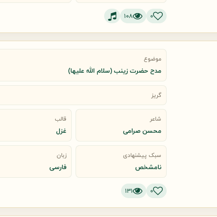
108
0
موضوع
مدح حضرت زینب (سلام الله علیها)
گریز
شاعر
قالب
محسن صرامی
غزل
سبک پیشنهادی
زبان
نامشخص
فارسی
131
0