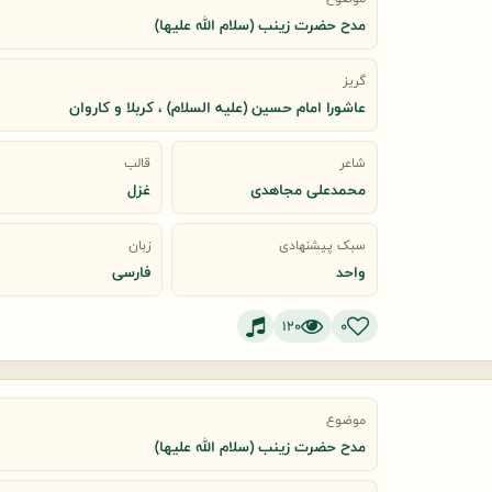
مدح حضرت زینب (سلام الله علیها)
گریز
عاشورا امام حسین (علیه السلام) ، کربلا و کاروان
شاعر
قالب
محمدعلی مجاهدی
غزل
سبک پیشنهادی
زبان
واحد
فارسی
120
0
موضوع
مدح حضرت زینب (سلام الله علیها)