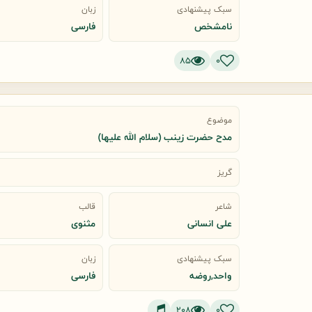
سبک پیشنهادی
زبان
نامشخص
فارسی
85
0
موضوع
مدح حضرت زینب (سلام الله علیها)
گریز
شاعر
قالب
علی انسانی
مثنوی
سبک پیشنهادی
زبان
واحد,روضه
فارسی
208
0