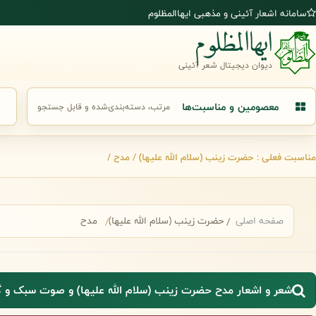
رش به محتوای اصلی
سامانه اشعار آئینی و مذهبی ایهاالمظلوم
ایهاالمظلوم
دیوان دیجیتال شعر آئینی
معصومین و مناسبت‌ها
مرتب، دسته‌بندی‌شده و قابل جستجو
جست
مناسبت فعلی : حضرت زینب (سلام الله علیها) / مدح /
صفحه اصلی
حضرت زینب (سلام الله علیها)
مدح
شعر و اشعار مدح حضرت زینب (سلام الله علیها) و صوت سبک و گر