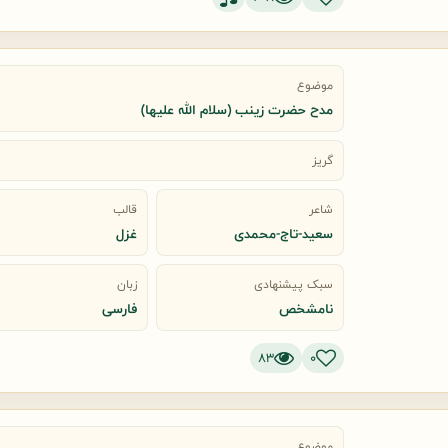
موضوع
مدح حضرت زینب (سلام الله علیها)
گریز
شاعر
قالب
سعید-تاج‌-محمدی
غزل
سبک پیشنهادی
زبان
نامشخص
فارسی
83
0
موضوع