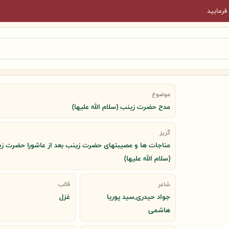
فرمایید
موضوع
مدح حضرت زینب (سلام الله علیها)
گریز
مناجات ها و مصیبتهای حضرت زینب بعد از عاشورا حضرت ز
(سلام الله علیها)
شاعر
قالب
جواد حیدری,سید پوریا
غزل
هاشمی