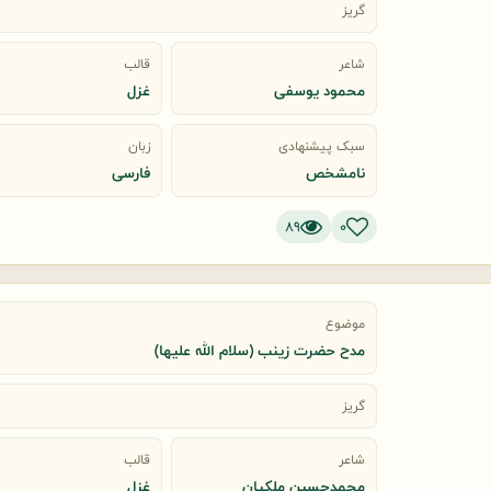
گریز
شاعر
قالب
محمود یوسفی
غزل
سبک پیشنهادی
زبان
نامشخص
فارسی
89
0
موضوع
مدح حضرت زینب (سلام الله علیها)
گریز
شاعر
قالب
محمدحسین ملکیان
غزل