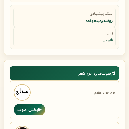
سبک پیشنهادی
روضه,زمینه,واحد
زبان
فارسی
صوت‌های این شعر
حاج جواد مقدم
پخش صوت