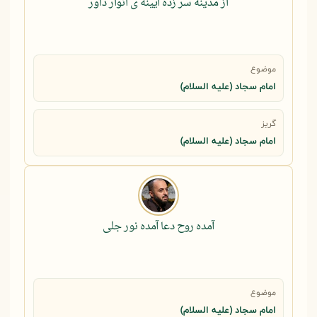
اﺯ ﻣﺪﻳﻨﻪ ﺳﺮ زده ﺁﻳﻴﻨﻪ ی اﻧﻮاﺭ داﻭﺭ
موضوع
امام سجاد (علیه السلام)
گریز
امام سجاد (علیه السلام)
آمده روح دعا آمده نور جلی
موضوع
امام سجاد (علیه السلام)