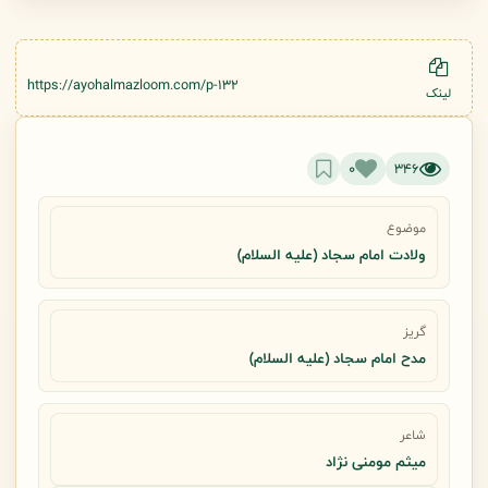
https://ayohalmazloom.com/p-132
لینک
0
346
موضوع
ولادت امام سجاد (علیه السلام)
گریز
مدح امام سجاد (علیه السلام)
شاعر
میثم مومنی نژاد