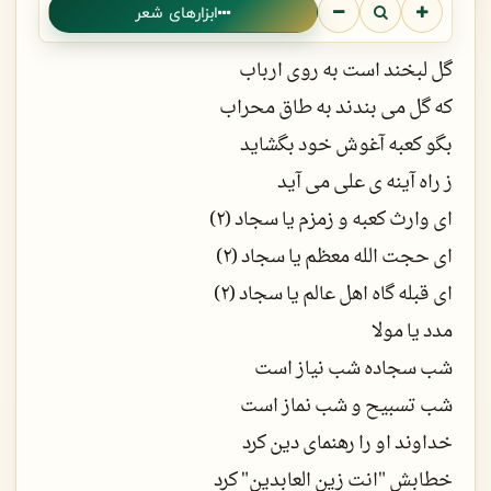
ابزارهای شعر
گل لبخند است به روی ارباب
که گل می بندند به طاق محراب
بگو کعبه آغوش خود بگشاید
ز راه آینه ی علی می آید
ای وارث کعبه و زمزم یا سجاد (2)
ای حجت الله معظم یا سجاد (2)
ای قبله گاه اهل عالم یا سجاد (2)
مدد یا مولا
شب سجاده شب نیاز است
شب تسبیح و شب نماز است
خداوند او را رهنمای دین کرد
خطابش "انت زین العابدین" کرد