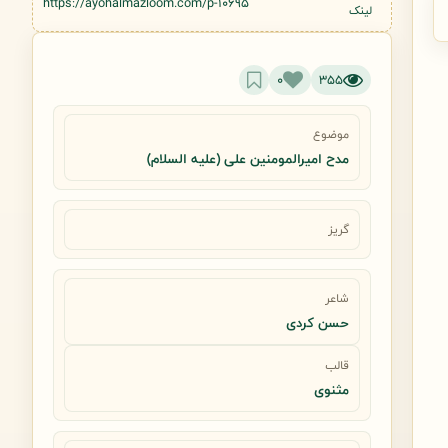
https://ayohalmazloom.com/p-10695
لینک
0
355
موضوع
مدح امیرالمومنین علی (علیه السلام)
گریز
شاعر
حسن کردی
قالب
مثنوی