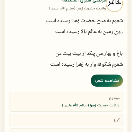
به روی آینۀ چشمه‌سار می‌ریزد
ولادت حضرت زهرا (سلام الله علیها)
شعرم به مدح حضرت زهرا رسیده است
شمیم نام تو وقتی سفر کند با باد
روی زمین به عالم بالا رسیده است
گلاب از نفس روزگار می‌ریزد
باغ و بهار می‌چکد از بیت بیت من
شعرم شکوفه‌وار به زهرا رسیده است
مشاهده شعر
آمد بهار خرّم و زهرا شکفت ماه
موضوع
خورشید گرم محض تماشا رسیده است
ولادت حضرت زهرا (سلام الله علیها)
میلاد دختر گل و ریحان و روشنی‌ست
گریز
شعری شریف و شاد و شکوفا رسیده است