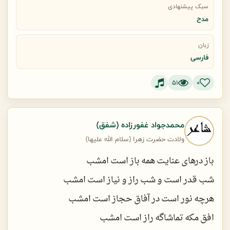
ای مادر حسین و حسن! مام زینبین!
رمز ما فاطمه یا فاطمه است
سبک پیشنهادی
مدح
من هم اجازه هست که مادر بخوانمت؟
ای زمین صبح ظفر نزدیک است
زبان
فارسی
تاکه زهراست سحر نزدیک است
51
0
شیعه پرورده‌ی دست زهراست
شیعه برخیز خبر نزدیک است
محمدجواد غفورزاده (شفق)
ولادت حضرت زهرا (سلام الله علیها)
آی ای آل معاویه بدان
باز درهای عنایت همه باز است امشب
ضربه‌ی تیغ دوسَر نزدیک است
شب قدر است و شب راز و نیاز است امشب
هرچه نور است در آفاق حجاز است امشب
وعده‌ی صادق سوم صهیون!
افق مکه تماشاگه راز است امشب