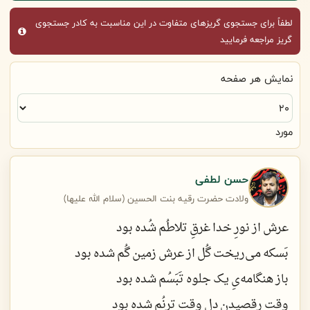
لطفاً برای جستجوی گریزهای متفاوت در این مناسبت به کادر جستجوی
گریز مراجعه فرمایید
نمایش هر صفحه
مورد
حسن لطفی
ولادت حضرت رقيه بنت الحسين (سلام الله عليها)
عرش از نورِ خدا غرقِ تلاطُم شُده بود
بَسکه می‌ریخت گُل از عرش زمین گُم شده بود
باز هنگامه‌یِ یک جلوه تَبَسُم شده بود
وقتِ رقصیدنِ دل وقتِ ترنُم شده بود