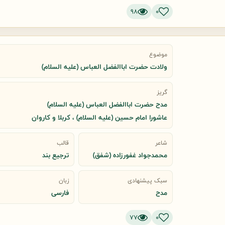
98
0
موضوع
ولادت حضرت اباالفضل العباس (علیه السلام)
گریز
مدح حضرت اباالفضل العباس (علیه السلام)
عاشورا امام حسین (علیه السلام) ، کربلا و کاروان
شاعر
قالب
محمدجواد غفورزاده (شفق)
ترجیع بند
سبک پیشنهادی
زبان
مدح
فارسی
77
0